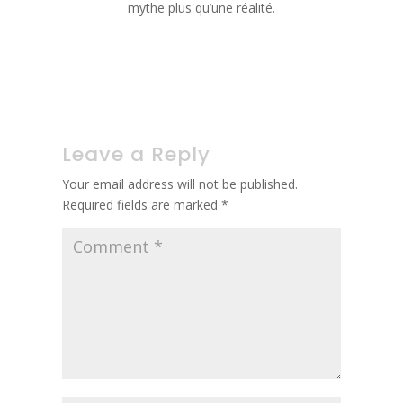
mythe plus qu’une réalité.
Post
Previous:
Comprendre la crise d’angoisse et ses approches
navigation
thérapeutiques
Next:
Pourquoi les hommes consultent rarement un psychologue?
Leave a Reply
Your email address will not be published.
Required fields are marked
*